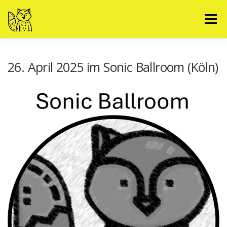
Zum
Inhalt
Menü
springen
PLÖRRE
MEDIA
PLÖRRE AT WORK
BAND
26. April 2025 im Sonic Ballroom (Köln)
TERMINE UND NEWS
BOOKING