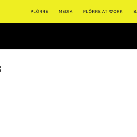
PLÖRRE
MEDIA
PLÖRRE AT WORK
B
3