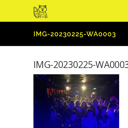
Zum
Inhalt
springen
IMG-20230225-WA0003
IMG-20230225-WA000