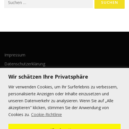
g
nach:
s
n
a
v
i
g
a
Impressum
t
Datenschutzerklärung
i
o
Wir schätzen Ihre Privatsphäre
n
Wir verwenden Cookies, um Ihr Surferlebnis zu verbessern,
personalisierte Anzeigen oder Inhalte einzusetzen und
unseren Datenverkehr zu analysieren. Wenn Sie auf „Alle
akzeptieren" klicken, stimmen Sie der Anwendung von
BLEIBE AUF DEM LAUFENDEN
Cookies zu.
Cookie-Richtlinie